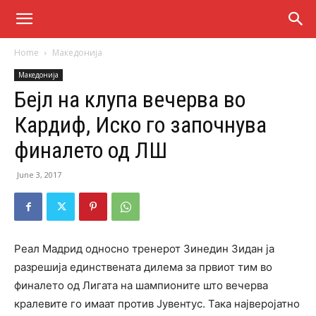
Home
Македонија
Македонија
Бејл на клупа вечерва во
Кардиф, Иско го започнува
финалето од ЛШ
June 3, 2017
Реал Мадрид односно тренерот Зинедин Зидан ја
разрешија единствената дилема за првиот тим во
финалето од Лигата на шампионите што вечерва
кралевите го имаат против Јувентус. Така најверојатно