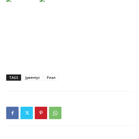
TAGS
Јувентус
Реал