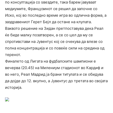
по консултација со ѕвездите, така барем јавуваат
медиумите, Французинот се решил да започне со
Иско, кој во последно време игра во одлична форма, а
заздравениот Герет Бејл да остане на клупата.
Ваквото решение на Зидан претпоставува дека Реал
ќе биде малку позатворен, а се со цел да му се
спротивстави на Јувентус кој се очекува да влезе со
полна концентрација и со повеќе сили на средина од
теренот.
Финалето од Лигата на фудбалските шампиони е
вечерва (20.45) на Милениум стадионот во Кардиф и
во него, Реал Мадрид ја брани титулата и се обидува
да дојде до 12. вкупно, а Јувентус до третата во својата
историја.