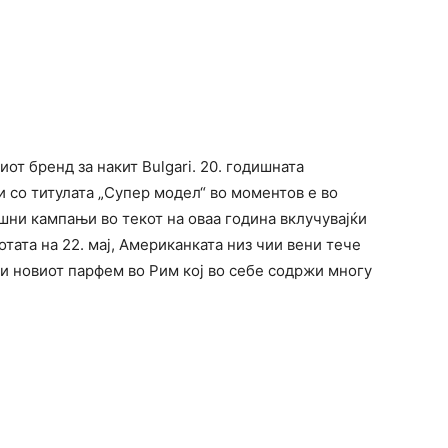
от бренд за накит Bulgari. 20. годишната
 со титулата „Супер модел“ во моментов е во
шни кампањи во текот на оваа година вклучувајќи
ботата на 22. мај, Американката низ чии вени тече
ви новиот парфем во Рим кој во себе содржи многу