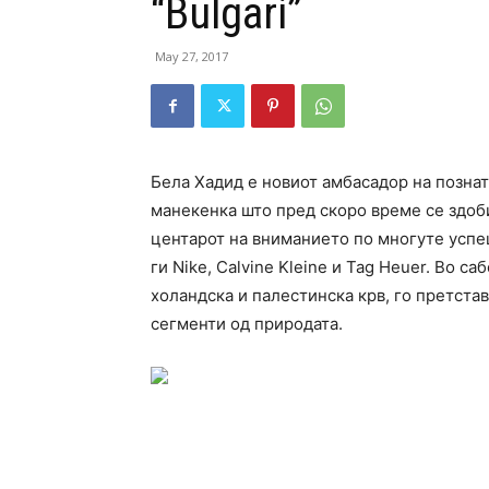
“Bulgari”
May 27, 2017
Бела Хадид е новиот амбасадор на познати
манекенка што пред скоро време се здоби
центарот на вниманието по многуте успе
ги Nike, Calvine Kleine и Tag Heuer. Во са
холандска и палестинска крв, го претста
сегменти од природата.