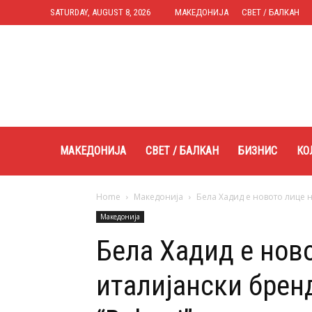
SATURDAY, AUGUST 8, 2026
МАКЕДОНИЈА
СВЕТ / БАЛКАН
Expres.mk
МАКЕДОНИЈА
СВЕТ / БАЛКАН
БИЗНИС
КО
Home
Македонија
Бела Хадид е новото лице н
Македонија
Бела Хадид е нов
италијански брен