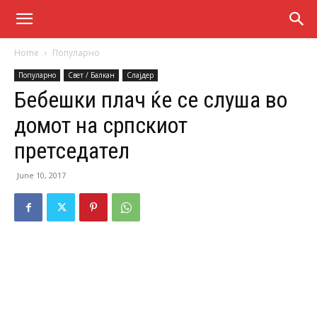
Home
Популарно
Популарно
Свет / Балкан
Слајдер
Бебешки плач ќе се слуша во
домот на српскиот
претседател
June 10, 2017