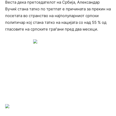
Веста дека претседателот на Србија, Александар
Вучиќ стана татко по третпат е причината за прекин на
посетата во странство на најполуларниот српски
политичар кој стана татко на нацијата со над 55 % од
гласовите на српските граѓани пред два месеци.