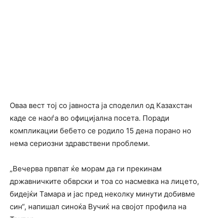
Оваа вест тој со јавноста ја споделил од Казахстан
каде се наоѓа во официјална посета. Поради
компликации бебето се родило 15 дена порано но
нема сериозни здравствени проблеми.
„Вечерва првпат ќе морам да ги прекинам
државничките обврски и тоа со насмевка на лицето,
бидејќи Тамара и јас пред неколку минути добивме
син“, напишал синоќа Вучиќ на својот профила на