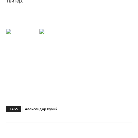
Твитер.
TAGS
Александар Вучиќ