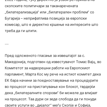
скопските политичари за таканаречената
„билатерализација“ или „билатерален проблем“ со
Бугарија – неприфатлива позиција за европски
комесар, што е директно кршење на интересите што
треба да ги штити.
….
Пред одложеното гласање за извештајот за с.
Македонија, подготвен од известувачот Томас Вајц, во
Комитетот за надворешни работи на Европскиот
парламент, Марта Кос му рече на истиот комитет дека
ЕК бара начини за поедноставување на процедурите
во процесот на пристапување кон блокот, тврдејќи
дека „билатералните спорови“ би можеле да влијаат
на процесот. Таа дури си зеде слобода да ги понуди
своите услуги во „дијалог“ меѓу Скопје и Софија,