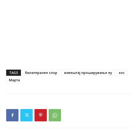
TAGS
билатерален спор
извештај проширување еу
кос
Марта