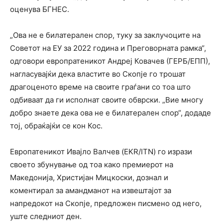
оценува БГНЕС.
„Ова не е билатерален спор, туку за заклучоците на
Советот на ЕУ за 2022 година и Преговорната рамка“,
одговори европратеникот Андреј Ковачев (ГЕРБ/ЕПП),
нагласувајќи дека властите во Скопје го трошат
драгоценото време на своите граѓани со тоа што
одбиваат да ги исполнат своите обврски. „Вие многу
добро знаете дека ова не е билатерален спор“, додаде
тој, обраќајќи се кон Кос.
Европатеникот Ивајло Валчев (EKR/ITN) го изрази
своето збунување од тоа како премиерот на
Македонија, Христијан Мицкоски, дознал и
коментирал за амандманот на извештајот за
напредокот на Скопје, предложен писмено од него,
уште следниот ден.