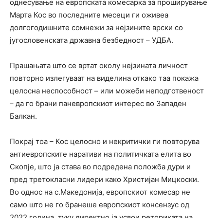
однесување на европската комесарка за проширување
Марта Кос во последните месеци ги оживеа
долгогодишните сомнежи за нејзините врски со
југословенската државна безбедност – УДБА.
Прашањата што се вртат околу нејзината личност
повторно излегуваат на виделина откако таа покажа
целосна неспособност – или можеби неподготвеност
– да го брани паневропскиот интерес во Западен
Балкан.
Покрај тоа – Кос целосно и некритички ги повторува
антиевропските наративи на политичката елита во
Скопјe, што ја става во подредена положба дури и
пред третокласни лидери како Христијан Мицкоски.
Во однос на с.Македонија, европскиот комесар не
само што не го бранеше европскиот консензус од
2022 година, туку директно ја усвои реториката на