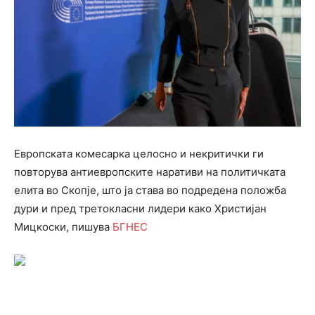
Европската комесарка целосно и некритички ги
повторува антиевропските наративи на политичката
елита во Скопјe, што ја става во подредена положба
дури и пред третокласни лидери како Христијан
Мицкоски, пишува
БГНЕС