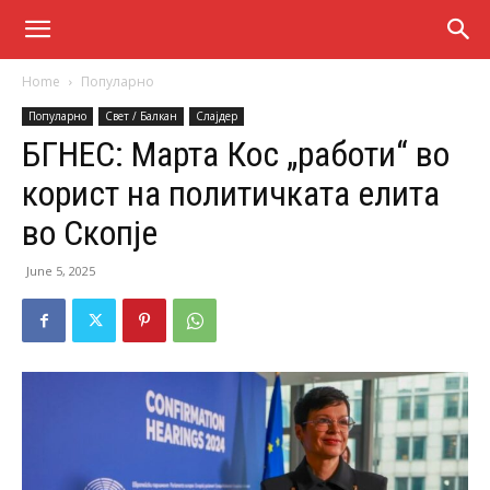
Home
Популарно
Популарно
Свет / Балкан
Слајдер
БГНЕС: Марта Кос „работи“ во
корист на политичката елита
во Скопје
June 5, 2025