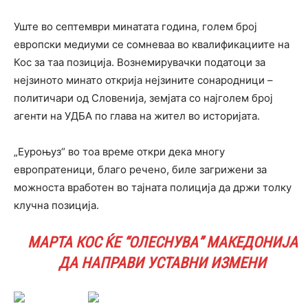
Уште во септември минатата година, голем број
европски медиуми се сомневаа во квалификациите на
Кос за таа позиција. Вознемирувачки податоци за
нејзиното минато открија нејзините сонародници –
политичари од Словенија, земјата со најголем број
агенти на УДБА по глава на жител во историјата.
„Еуроњуз“ во тоа време откри дека многу
европратеници, благо речено, биле загрижени за
можноста вработен во тајната полиција да држи толку
клучна позиција.
МАРТА КОС ЌЕ “ОЛЕСНУВА” МАКЕДОНИЈА
ДА НАПРАВИ УСТАВНИ ИЗМЕНИ