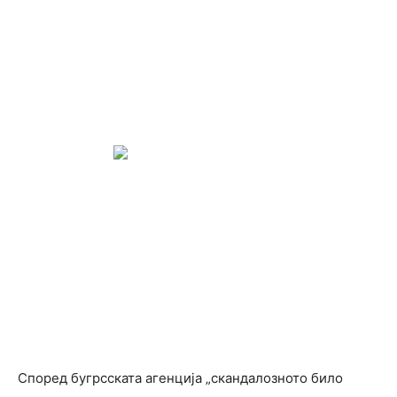
Според бугрсската агенција „скандалозното било