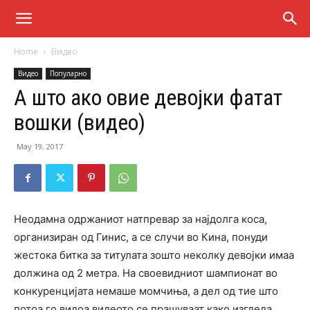
Home
Видео
Видео
Популарно
А што ако овие девојки фатат
вошки (видео)
May 19, 2017
Неодамна одржаниот натпревар за најдолга коса,
организиран од Гинис, а се случи во Кина, понуди
жестока битка за титулата зошто неколку девојки имаа
должина од 2 метра. На своевидниот шампионат во
конкуренцијата немаше момчиња, а дел од тие што
потоа го видоа видеото се прашуваат како изгледа