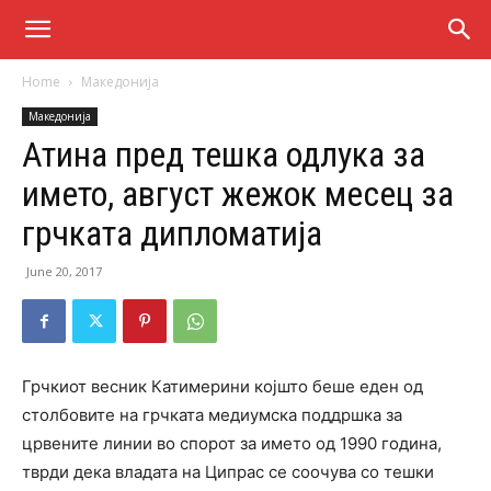
Home
Македонија
Македонија
Атина пред тешка одлука за
името, август жежок месец за
грчката дипломатија
June 20, 2017
Грчкиот весник Катимерини којшто беше еден од
столбовите на грчката медиумска поддршка за
црвените линии во спорот за името од 1990 година,
тврди дека владата на Ципрас се соочува со тешки