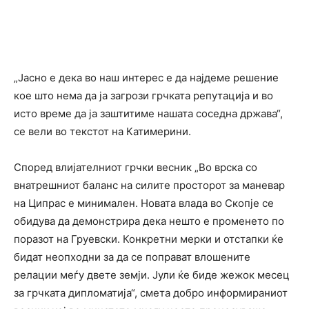
„Јасно е дека во наш интерес е да најдеме решение
кое што нема да ја загрози грчката репутација и во
исто време да ја заштитиме нашата соседна држава“,
се вели во текстот на Катимерини.
Според влијателниот грчки весник „Во врска со
внатрешниот баланс на силите просторот за маневар
на Ципрас е минимален. Новата влада во Скопје се
обидува да демонстрира дека нешто е променетo по
поразот на Груевски. Конкретни мерки и отстапки ќе
бидат неопходни за да се поправат влошените
релации меѓу двете земји. Јули ќе биде жежок месец
за грчката дипломатија“, смета добро информираниот