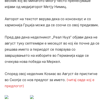
весник кој во минатото многу често пренесуваше
изјави од медијаторот Метју Нимиц.
Авторот на текстот верува дека со консензус и со
хармонија Грција може да се соочи со овој предизвик.
Пред два дена неделникот „Реал Њуз“ објави дека не
август туку септември е месецот во кој ќе почне да се
решава името а периодот се поврзува со
завршувањето на изборите во Германија каде се
очекува нова победа на Меркел.
Според овој неделник Коѕиас во Август ќе пристигне
во Скопје со нов предлог за името.
(читај овде кој е
предлогот)