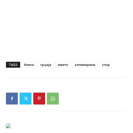
TAGS
Атина
грција
името
катимерини
спор