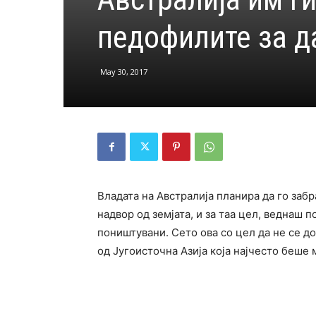
педофилите за да
May 30, 2017
Владата на Австралија планира да го заб
надвор од земјата, и за таа цел, веднаш п
поништувани. Сето ова со цел да не се до
од Југоисточна Азија која најчесто беше