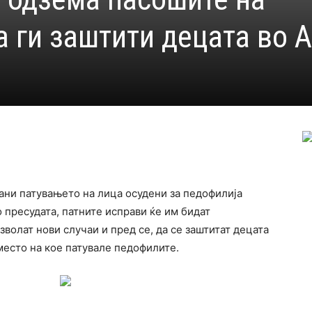
 ги заштити децата во А
рани патувањето на лица осудени за педофилија
о пресудата, патните исправи ќе им бидат
зволат нови случаи и пред се, да се заштитат децата
 место на кое патувале педофилите.