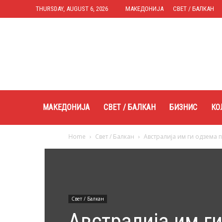
THURSDAY, AUGUST 6, 2026
МАКЕДОНИЈА
СВЕТ / БАЛКАН
Expres.mk
МАКЕДОНИЈА
СВЕТ / БАЛКАН
БИЗНИС
КО
Home
Свет / Балкан
Австралија им ги одзема п
Свет / Балкан
Австралија им г