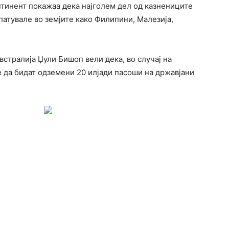
тинент покажаа дека најголем дел од казнениците
патувале во земјите како Филипини, Малезија,
стралија Џули Бишоп вели дека, во случај на
е да бидат одземени 20 илјади пасоши на државјани